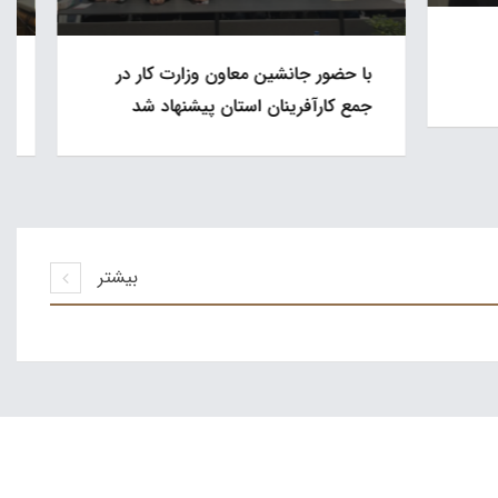
کار در
در نشست هیأت امنای کانون کارآفرینان
د شد
استان همدان تأکید شد
بیشتر