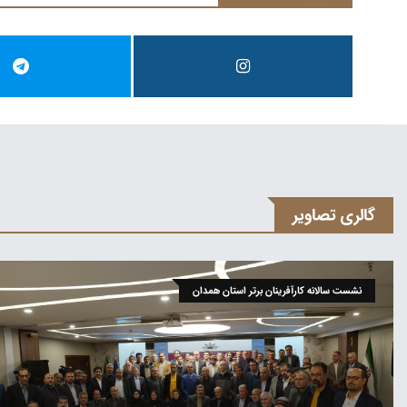
گالری تصاویر
نشست سالانه کارآفرینان برتر استان همدان