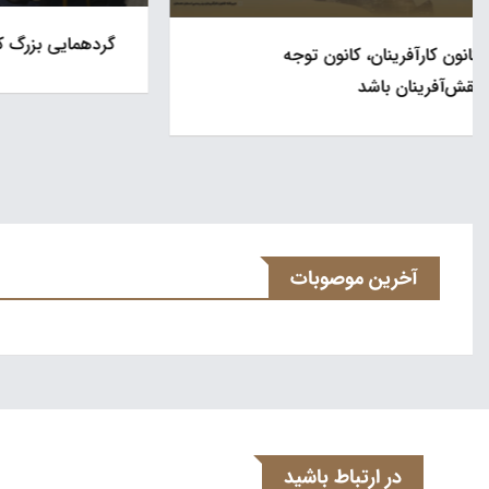
گردهمایی بزرگ کارآفرینان استان همدان
رئیس هیات ا
استان همد
آخرین موصوبات
در ارتباط باشید