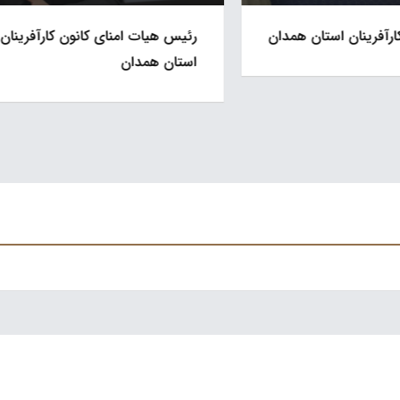
منای کانون کارآفرینان
با حضور جانشین معاون وزارت 
ان
جمع کارآفرینان استان پیشنها