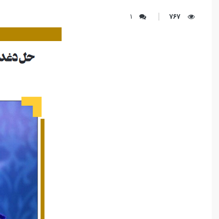
1
767